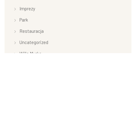
Imprezy
Park
Restauracja
Uncategorized
Willa Murka
Tagi
#chrzciny #urodziny
#komunie
#przycieciarodzinne