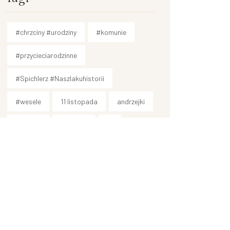
#chrzciny #urodziny
#komunie
#przycieciarodzinne
#Spichlerz #Naszlakuhistorii
#wesele
11 listopada
andrzejki
art park
camping
dj
dla dzieci
dzień niepodległości
event
event firmowy
festiwal świateł; kazimierz dolny
gitara
Hallowen
Hotel