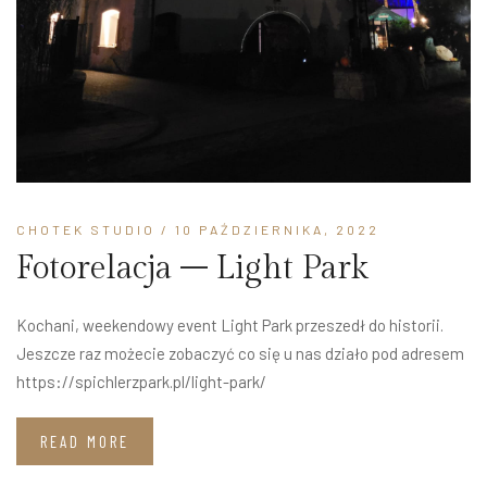
CHOTEK STUDIO
/ 10 PAŹDZIERNIKA, 2022
Fotorelacja – Light Park
Kochani, weekendowy event Light Park przeszedł do historii.
Jeszcze raz możecie zobaczyć co się u nas działo pod adresem
https://spichlerzpark.pl/light-park/
READ MORE