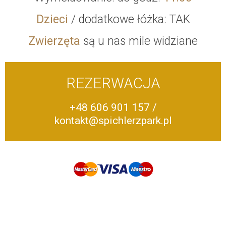
Dzieci
/ dodatkowe łóżka: TAK
Zwierzęta
są u nas mile widziane
REZERWACJA
+48 606 901 157
/
kontakt@spichlerzpark.pl
Spichlerz Park w Kazimierzu Dolnym to: