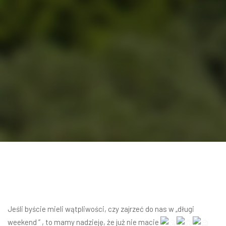
Jeśli byście mieli wątpliwości, czy zajrzeć do nas w „długi
weekend ” , to mamy nadzieję, że już nie macie