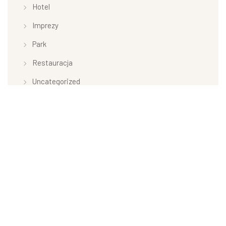
Hotel
Imprezy
Park
Restauracja
Uncategorized
Willa Murka
Tagi
#chrzciny #urodziny
#komunie
#przycieciarodzinne