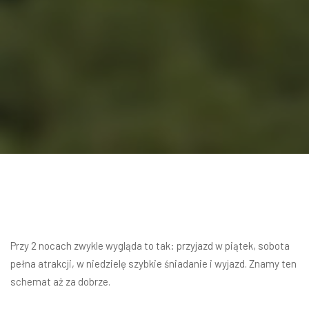
Przy 2 nocach zwykle wygląda to tak: przyjazd w piątek, sobota
pełna atrakcji, w niedzielę szybkie śniadanie i wyjazd. Znamy ten
schemat aż za dobrze.