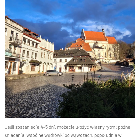
Jeśli zostaniecie 4–5 dni, możecie ułożyć własny rytm: późne
śniadania, wspólne wędrówki po wąwozach, popołudnia w